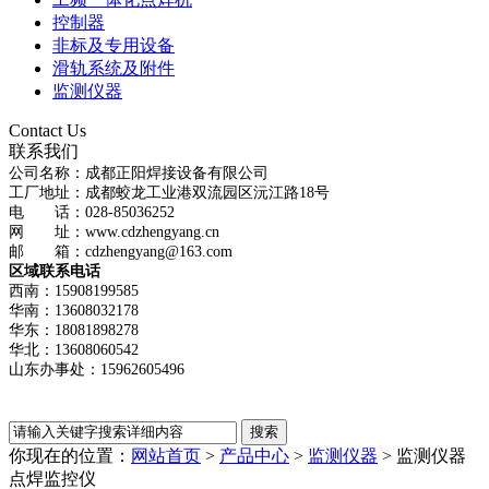
控制器
非标及专用设备
滑轨系统及附件
监测仪器
Contact Us
联系我们
公司名称：成都正阳焊接设备有限公司
工厂地址：成都蛟龙工业港双流园区沅江路18号
电 话：028-85036252
网 址：www.cdzhengyang.cn
邮 箱：cdzhengyang@163.com
区域联系电话
西南：15908199585
华南：13608032178
华东：18081898278
华北：13608060542
山东办事处：15962605496
你现在的位置：
网站首页
>
产品中心
>
监测仪器
>
监测仪器
点焊监控仪